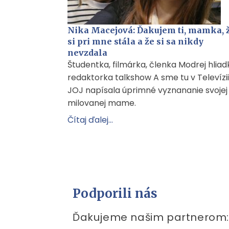
Nika Macejová: Ďakujem ti, mamka, 
si pri mne stála a že si sa nikdy
nevzdala
Študentka, filmárka, členka Modrej hliad
redaktorka talkshow A sme tu v Televízii
JOJ napísala úprimné vyznananie svojej
milovanej mame.
Čítaj ďalej...
Podporili nás
Ďakujeme našim partnerom