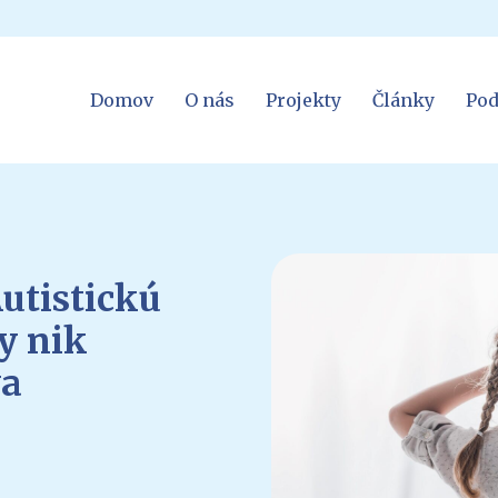
Domov
O nás
Projekty
Články
Pod
Autistickú
y nik
va