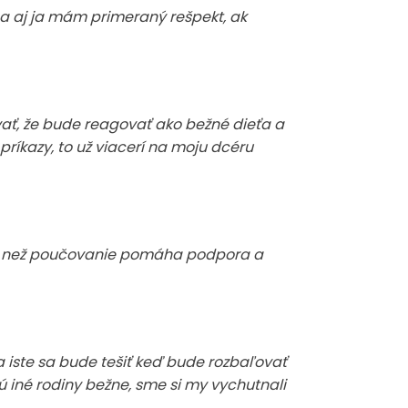
h a aj ja mám primeraný rešpekt, ak
vať, že bude reagovať ako bežné dieťa a
príkazy, to už viacerí na moju dcéru
ac než poučovanie pomáha podpora a
a iste sa bude tešiť keď bude rozbaľovať
ú iné rodiny bežne, sme si my vychutnali