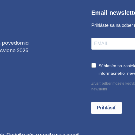
Email newslett
Prihláste sa na odber 
ň povedomia
 Avione 2025
Súhlasím so zasie
informačného news
Zrušiť odber môžete kedyko
newslettri
Príhlásiť
h. Sledujte nás a spojte sa s nami!