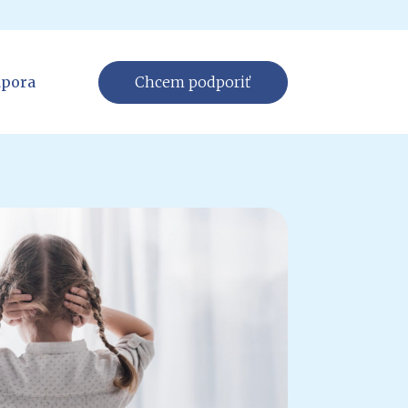
pora
Chcem podporiť