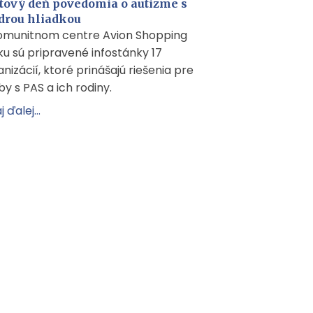
tový deň povedomia o autizme s
rou hliadkou
omunitnom centre Avion Shopping
ku sú pripravené infostánky 17
nizácií, ktoré prinášajú riešenia pre
by s PAS a ich rodiny.
j ďalej...