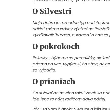
O Silvestri
Moja dcéra je rozhodne typ autistu, kto
odkiaľ máme krásny výhľad na Petržalku. 
vykrikovali: "huraaa, huraaaa" a ona sa p
O pokrokoch
Pokroky.... Hýbeme sa pomaličky, nieked
priamo na vec, vypýta si, čo chce, ak 
sa vyjadrila.
O prianiach
Čo si želať do nového roku? Nech sa pr
ide, lebo to nám rodičom dáva nádej.
Páčil sa Vám článok? Sledujte a lajkujte