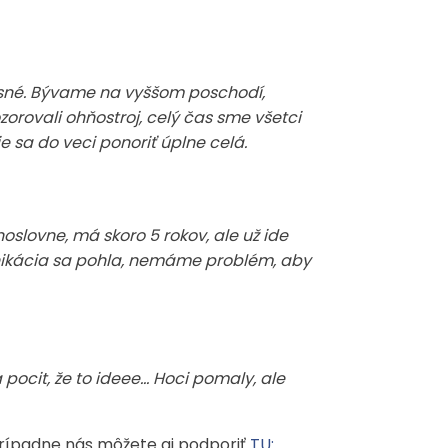
žasné. Bývame na vyššom poschodí,
zorovali ohňostroj, celý čas sme všetci
ie sa do veci ponoriť úplne celá.
slovne, má skoro 5 rokov, ale už ide
munikácia sa pohla, nemáme problém, aby
ocit, že to ideee… Hoci pomaly, ale
prípadne nás môžete aj podporiť
TU: