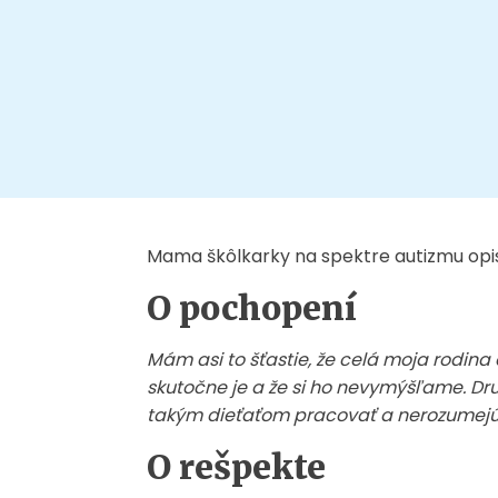
Mama škôlkarky na spektre autizmu opis
O pochopení
Mám asi to šťastie, že celá moja rodin
skutočne je a že si ho nevymýšľame. Dru
takým dieťaťom pracovať a nerozumejú 
O rešpekte