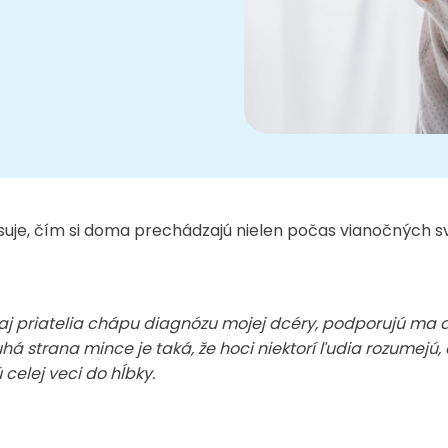
uje, čím si doma prechádzajú nielen počas vianočných s
a aj priatelia chápu diagnózu mojej dcéry, podporujú ma 
há strana mince je taká, že hoci niektorí ľudia rozumejú
celej veci do hĺbky.