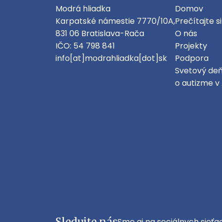
Modrá hliadka
Domov
Karpatské námestie 7770/10A,
Prečítajte si
831 06 Bratislava-Rača
O nás
IČO: 54 798 841
Projekty
info[at]modrahliadka[dot]sk
Podpora
Svetový de
o autizme v
Sledujte nás
Sme aj na sociálnych sieťac