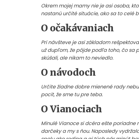
Okrem mojej mamy nie je asi osoba, ktor
nastanú určité situácie, ako sa to celé
O očakávaniach
Pri návšteve je asi základom rešpektova
už dupľom, že pôjde podľa toho, čo sa po
skúšali, ale nikam to neviedlo.
O návodoch
Určite žiadne dobre mienené rady neb
pocit, že sme tu pre teba.
O Vianociach
Minulé Vianoce si dcéra ešte poriadne n
darčeky a my s ňou. Naposledy vydržala 
spolu ako rodina a aj tých pár minút bol