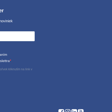
er
noviniek
laním
lettra
ľvek kliknutím na link v