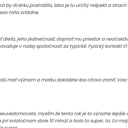
á by dcérku postrážila, lebo je tu určitý rešpekt a strac
 bezo mňa zvládne.
ť dieťa, jeho jedinečnosť, dopriať mu priestor a neočaká
važuje v našej spoločnosti za typické. Fyzický kontakt či 
udú mať význam a matku dokážete iba citovo zraniť. Vi
euvedomovala, myslím že tento rok je to výrazne lepšie 
pri sviatočnom stole 10 minút a bolo to super, to, čo maj
o super.