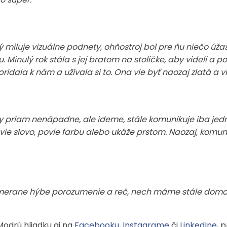
rý miluje vizuálne podnety, ohňostroj bol pre ňu niečo ú
Minulý rok stála s jej bratom na stoličke, aby videli a po
ridala k nám a užívala si to. Ona vie byť naozaj zlatá a v
y priam nenápadne, ale ideme, stále komunikuje iba jedno
nevie slovo, povie farbu alebo ukáže prstom. Naozaj, ko
imerane hýbe porozumenie a reč, nech máme stále doma p
 Modrú hliadku aj na
Facebooku
,
Instagrame
či
LinkedIne
, 