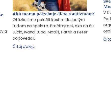
Sve
Mod
V K
Akú mamu potrebuje dieťa s autizmom?
že
Par
Otázku sme položili šiestim dospelým
orga
ľuďom na spektre. Prečítajte si, ako na ňu
oso
ky a
Lucia, Ivana, Ľuba, Matúš, Patrik a Peter
odpovedali.
Číta
Čítaj ďalej...
: