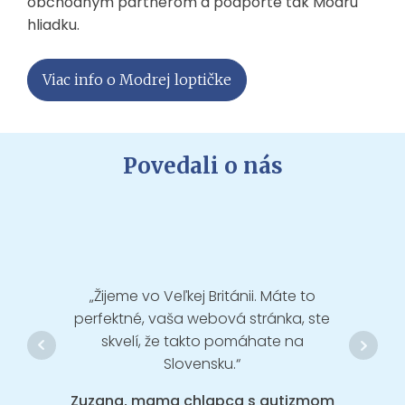
obchodným partnerom a podporte tak Modrú
hliadku.
Viac info o Modrej loptičke
Povedali o nás
„Žijeme vo Veľkej Británii. Máte to
„Tlies
perfektné, vaša webová stránka, ste
mal
skvelí, že takto pomáhate na
Slovensku.“
Barb
Zuzana, mama chlapca s autizmom