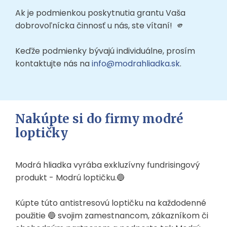
Ak je podmienkou poskytnutia grantu Vaša
dobrovoľnícka činnosť u nás, ste vítaní! 🫵
Keďže podmienky bývajú individuálne, prosím
kontaktujte nás na
info@modrahliadka.sk
.
Nakúpte si do firmy modré
loptičky
Modrá hliadka vyrába exkluzívny fundrisingový
produkt - Modrú loptičku.🔵
Kúpte túto antistresovú loptičku na každodenné
použitie 🔵 svojim zamestnancom, zákazníkom či