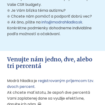
Vaše CSR budgety.
❇️ Je Vám blízka téma autizmu?
❇️ Chcete nám pomôcť a podporiť dobrú vec?
❇️ Ak áno, píšte na
info@modrahliadka.sk
.
Konkrétne podmienky dohodneme individálne
podľa možností a očakávaní.
Venujte nám jedno, dve, alebo
tri percentá
Modrá hliadka je
registrovaným príjemcom tzv.
dvoch percent.
Ak chcete mať istotu, že aspoň dve percentá
Vami zaplatenej dane sa využije efektívne,
darujte ich nám .😀