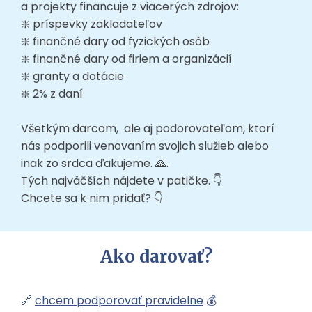
a projekty financuje z viacerých zdrojov:
❇️ príspevky zakladateľov
❇️ finančné dary od fyzických osôb
❇️ finančné dary od firiem a organizácií
❇️ granty a dotácie
❇️ 2% z daní
Všetkým darcom, ale aj podorovateľom, ktorí
nás podporili venovaním svojich služieb alebo
inak zo srdca ďakujeme. 🙏.
Tých najväčších nájdete v patičke. 👇
Chcete sa k nim pridať? 👇
Ako darovať?
🔗
chcem podporovať pravidelne
💰