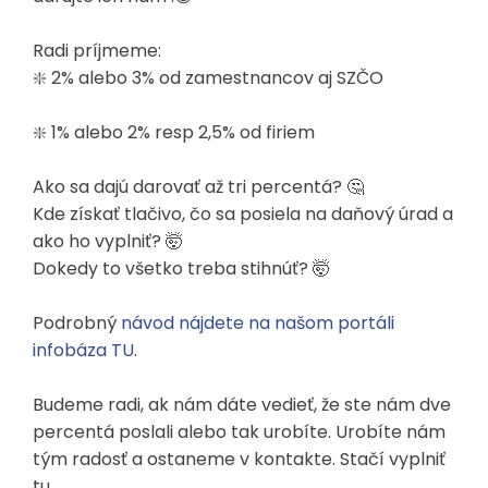
Radi príjmeme:
❇️ 2% alebo 3% od zamestnancov aj SZČO
❇️ 1% alebo 2% resp 2,5% od firiem
Ako sa dajú darovať až tri percentá? 🤔
Kde získať tlačivo, čo sa posiela na daňový úrad a
ako ho vyplniť? 🤯
Dokedy to všetko treba stihnúť? 🤯
Podrobný
návod nájdete na našom portáli
infobáza TU
.
Budeme radi, ak nám dáte vedieť, že ste nám dve
percentá poslali alebo tak urobíte. Urobíte nám
tým radosť a ostaneme v kontakte. Stačí vyplniť
tu.