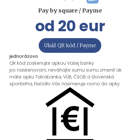
Pay by square / Payme
od 20 eur
Ukáž QR kód / Payme
jednorázovo
QR kód zoskenujte apkou Vašej banky
po naskenovaní, neváhajte sumu sumu zmeniť ak
máte apku Tatrabanka, VÚB, ČSOB a Slovenská
sporiteľňa, tlačidlo Vás nasmeruje rovno do apky