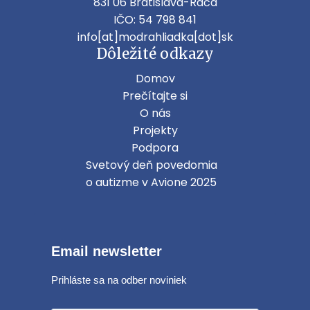
831 06 Bratislava-Rača
IČO: 54 798 841
info[at]modrahliadka[dot]sk
Dôležité odkazy
Domov
Prečítajte si
O nás
Projekty
Podpora
Svetový deň povedomia
o autizme v Avione 2025
Email newsletter
Prihláste sa na odber noviniek