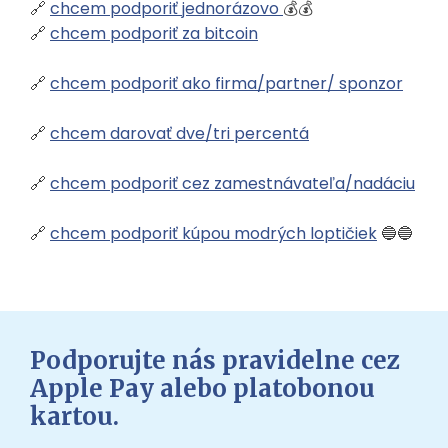
🔗
chcem podporiť jednorázovo
💰💰
🔗
chcem podporiť za bitcoin
🔗
chcem podporiť ako firma/partner/ sponzor
🔗
chcem darovať dve/tri percentá
🔗
chcem podporiť cez zamestnávateľa/nadáciu
🔗
chcem podporiť kúpou modrých loptičiek
🔵🔵
Podporujte nás pravidelne cez
Apple Pay alebo platobonou
kartou.