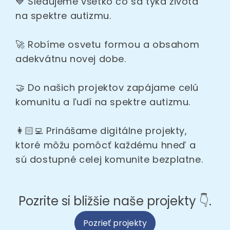
💙 Sledujeme všetko čo sa týka života
na spektre autizmu.
🚀 Robíme osvetu formou a obsahom
adekvátnu novej dobe.
🤝 Do našich projektov zapájame celú
komunitu a ľudí na spektre autizmu.
👩🏻‍💻 Prinášame digitálne projekty,
ktoré môžu pomôcť každému hneď a
sú dostupné celej komunite bezplatne.
Pozrite si bližšie naše projekty 👇.
Pozrieť projekty