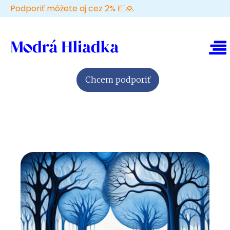
Podporiť môžete aj cez 2% 💶🙏
Chcem podporiť