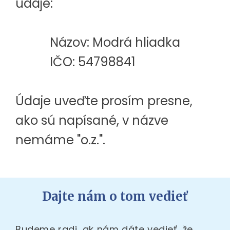
údaje:
Názov: Modrá hliadka
IČO: 54798841
Údaje uveďte prosím presne,
ako sú napísané, v názve
nemáme "o.z.".
Dajte nám o tom vedieť
Budeme radi, ak nám dáte vedieť, že