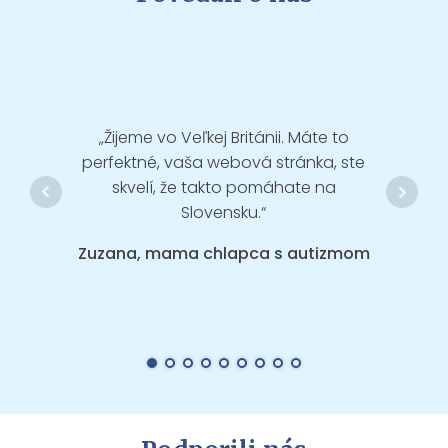
„Žijeme vo Veľkej Británii. Máte to
„Tlies
perfektné, vaša webová stránka, ste
mal
skvelí, že takto pomáhate na
Slovensku.“
Barb
Zuzana, mama chlapca s autizmom