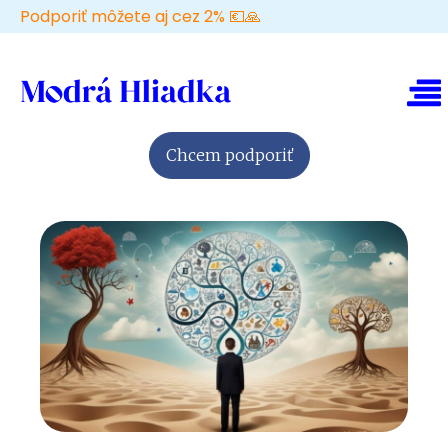
Podporiť môžete aj cez 2% 💶🙏
Chcem podporiť