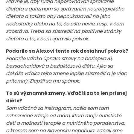
Hlavné je, aby ľudia neporovnávali správanie
dieťaťa s autizmom so správaním neurotypického
dieťaťa a takisto aby nepoukazovali na jeho
nedostatky alebo na to, čo ešte nevie, resp. v čom
zaostáva. Treba sa sústrediť na pozitívne stránky
dieťaťa a to, v čom spravilo pokrok.
Podarilo sa Alexovi tento rok dosiahnuť pokrok?
Podarilo vďaka úprave stravy na bezlepkovú,
bezsacharidovú a bezlaktózovú diétu. Ajko sa
dokáže vďaka tejto zmene lepšie sústrediť a je viac
prítomný. Zlepšil sa mu spánok.
To sú významné zmeny. Vďačíš za to len prísnej
diéte?
Som vďačná za Instragram, našla som tam
zahraničné zdroje od mám, ktoré majú autistické
deti a možnosti terapie a nutričného poradenstva,
o ktorom som na Slovensku nepočula. Začali sme