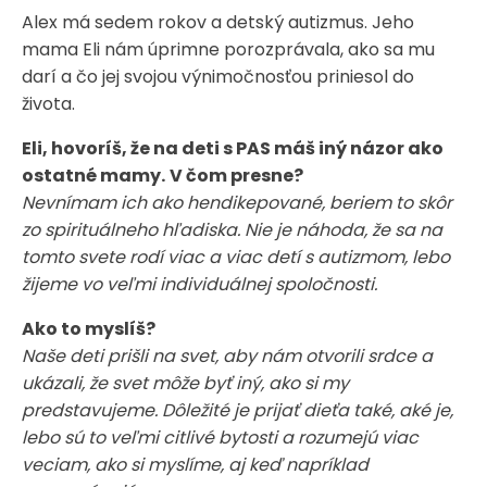
Alex má sedem rokov a detský autizmus. Jeho
mama Eli nám úprimne porozprávala, ako sa mu
darí a čo jej svojou výnimočnosťou priniesol do
života.
Eli, hovoríš, že na deti s PAS máš iný názor ako
ostatné mamy.
V čom presne?
Nevnímam ich ako hendikepované, beriem to skôr
zo spirituálneho hľadiska. Nie je náhoda, že sa na
tomto svete rodí viac a viac detí s autizmom, lebo
žijeme vo veľmi individuálnej spoločnosti.
Ako to myslíš?
Naše deti prišli na svet, aby nám otvorili srdce a
ukázali, že svet môže byť iný, ako si my
predstavujeme. Dôležité je prijať dieťa také, aké je,
lebo sú to veľmi citlivé bytosti a rozumejú viac
veciam, ako si myslíme, aj keď napríklad