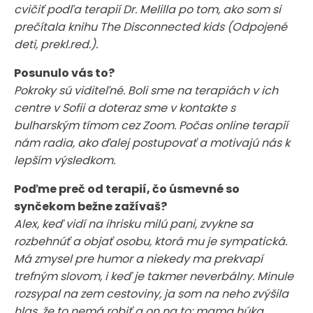
cvičiť podľa terapií Dr. Melilla po tom, ako som si
prečítala knihu The Disconnected kids (Odpojené
deti, prekl.red.).
Posunulo vás to?
Pokroky sú viditeľné. Boli sme na terapiách v ich
centre v Sofii a doteraz sme v kontakte s
bulharským tímom cez Zoom. Počas online terapií
nám radia, ako ďalej postupovať a motivajú nás k
lepším výsledkom.
Poďme preč od terapií, čo úsmevné so
synčekom bežne zažívaš?
Alex, keď vidí na ihrisku milú pani, zvykne sa
rozbehnúť a objať osobu, ktorá mu je sympatická.
Má zmysel pre humor a niekedy ma prekvapí
trefným slovom, i keď je takmer neverbálny. Minule
rozsypal na zem cestoviny, ja som na neho zvýšila
hlas, že to nemá robiť a on na to: mama húka.