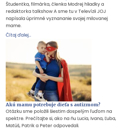
Študentka, filmárka, členka Modrej hliadky a
redaktorka talkshow A sme tu v Televízii JOJ
napísala úprimné vyznananie svojej milovanej
mame.
Čítaj ďalej...
Akú mamu potrebuje dieťa s autizmom?
Otázku sme položili šiestim dospelým ľuďom na
spektre. Prečítajte si, ako na ňu Lucia, Ivana, Ľuba,
Matúš, Patrik a Peter odpovedali.