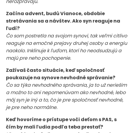
nerozprávajú.
Začína advent, budú Vianoce, obdobie
stretávania sa a návštev. Ako syn reaguje na
ľudí?
Čo som postretla na svojom synovi, tak veľmi citlivo
reaguje na emočné prejavy druhej osoby a energiu
naokolo. Inklinuje k ľuďom, ktorí ho neodsudzujú a
majú pre neho pochopenie.
Zažívaš často situácie, keď spoločnosť
poukazuje na synove nevhodné správanie?
Čo sa týka nevhodného správania, ja to už neriešim
a možno to ani nepomenúvam ako nevhodné, lebo
môj syn je iný a to, čo je pre spoločnosť nevhodné,
je pre neho normálne.
Keď hovoríme o prístupe voči deťom s PAS, s
čím by mali ľudia podľa teba prestať?