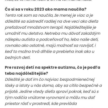
Čo si sa v roku 2023 ako mama naučila?
Tento rok som sa naučila, že menej je viac a je
dôležité sa sústrediť radšej na dve veci ako dieťa
preťažovať množstvom terapií. Najdôležitejšie je
umožniť mu detstvo. Netreba mu dávať zakaždým
nálepku autista a podceňovať ho, lebo naše deti,
rovnako ako ostatné, majú možnosť sa rozvíjať, i
keď to možno trvá dlhšie a prebieha inak ako u
bežných detí.
Pre rozvoj detí na spektre autizmu, čo je podľa
teba najdôležitejšie?
Dôležité je dať im čo najviac bezpodmienečnej
lásky a istoty u nás doma, aby sa cítilo bezpečné a
prijaté. Jedine vtedy dieťa spraví pokrok, keď sú s
tým rodičia vnútorne vyrovnaní a môžu mu dať
priestor rásť v prostredí, kde prevláda