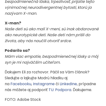
bezpodmienečná láska, trpezlivosť, prijatie tejto
výnimočnej neurodivergentnej bytosti, ktorú ja
nazývam X-man.
X-man?
Naše deti sú ako malí X-meni, sú inak obdarované
ako neurotypické deti. Naše deti nám prišli do
života, aby nás naučili otvoriť srdce.
Podarilo sa?
Mám viac empatie, bezpodmienečnej lásky a môj
syn je mi najväčším učiteľom.
Ďakujem Eli za rozhovor. Páčil sa Vám článok?
Sledujte a lajkujte Modrú hliadku aj
na
Facebooku
,
Instagrame
či
LinkedIne
, prípadne
nás môžete aj podporiť
TU: Podpora
. Ďakujeme.
FOTO: Adobe Stock