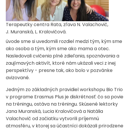
Terapeutky centra Rata, zľava N. Valachovič,
J. Muranská, L. Kralovičová.
úvode sme si uvedomili rozdiel medzi tým, kým sme
ako osoba a tým, kým sme ako mama a otec.
Nasledovali cvičenia plné zdieľania, spoznávania a
zaujímavých aktivít, ktoré nám ukázali veci z inej
perspektívy - presne tak, ako bolo v pozvánke
avizované.
Jedným zo základných pravidiel workshopu Bio Trio
v programe Erasmus Plus je diskrétnosť: čo sa povie
na tréningu, ostáva na tréningu. Skúsené lektorky
Jana Muranská, Lucia Kralovičová a Natália
Valachovič od začiatku vytvorili príjemnú
atmosféru, v ktorej sa účastníci dokázali prirodzene