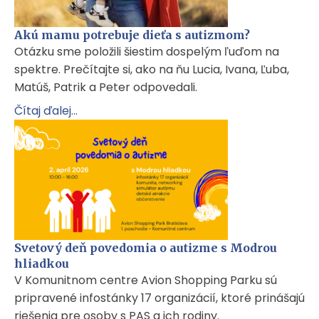
Akú mamu potrebuje dieťa s autizmom?
Otázku sme položili šiestim dospelým ľuďom na
spektre. Prečítajte si, ako na ňu Lucia, Ivana, Ľuba,
Matúš, Patrik a Peter odpovedali.
Čítaj ďalej...
Svetový deň povedomia o autizme s Modrou
hliadkou
V Komunitnom centre Avion Shopping Parku sú
pripravené infostánky 17 organizácií, ktoré prinášajú
riešenia pre osoby s PAS a ich rodiny.