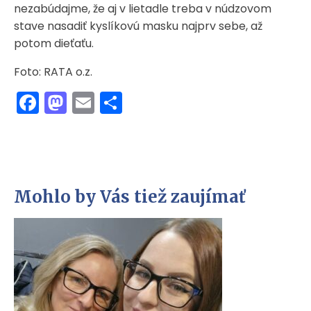
nezabúdajme, že aj v lietadle treba v núdzovom
stave nasadiť kyslíkovú masku najprv sebe, až
potom dieťaťu.
Foto: RATA o.z.
Facebook
Mastodon
Email
Share
Mohlo by Vás tiež zaujímať