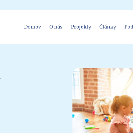
Domov
O nás
Projekty
Články
Pod
v