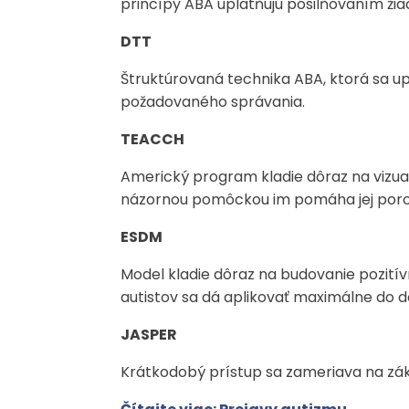
princípy ABA uplatňujú posilňovaním ži
DTT
Štruktúrovaná technika ABA, ktorá sa up
požadovaného správania.
TEACCH
Americký program kladie dôraz na vizuali
názornou pomôckou im pomáha jej por
ESDM
Model kladie dôraz na budovanie pozití
autistov sa dá aplikovať maximálne do do
JASPER
Krátkodobý prístup sa zameriava na zák