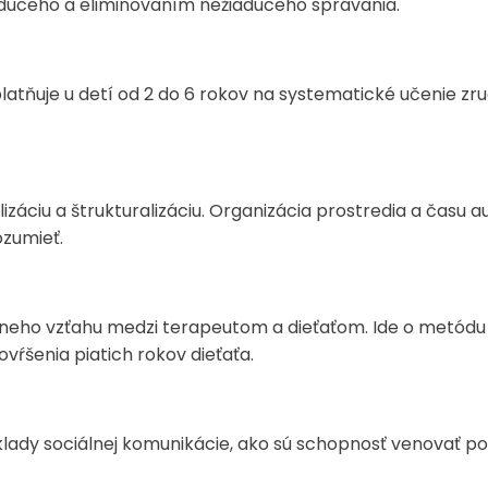
aduceho a eliminovaním nežiaduceho správania.
latňuje u detí od 2 do 6 rokov na systematické učenie z
záciu a štrukturalizáciu. Organizácia prostredia a času a
ozumieť.
vneho vzťahu medzi terapeutom a dieťaťom. Ide o metódu r
vŕšenia piatich rokov dieťaťa.
lady sociálnej komunikácie, ako sú schopnosť venovať p