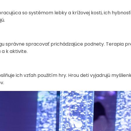
racujúca so systémom lebky a krížovej kosti, ich hybnos
jú.
zgu správne spracovať prichádzajúce podnety. Terapia p
a k aktivite.
silňuje ich vzťah použitím hry. Hrou deti vyjadrujú myšlien
ov.