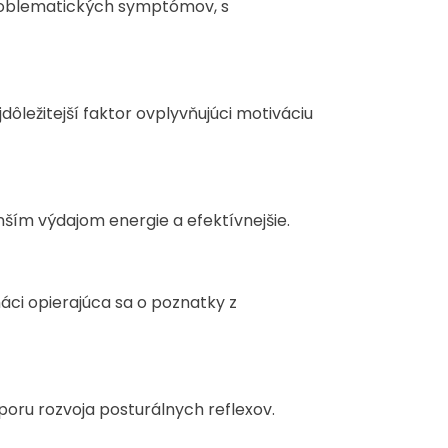
problematických symptómov, s
dôležitejší faktor ovplyvňujúci motiváciu
ším výdajom energie a efektívnejšie.
ci opierajúca sa o poznatky z
oru rozvoja posturálnych reflexov.