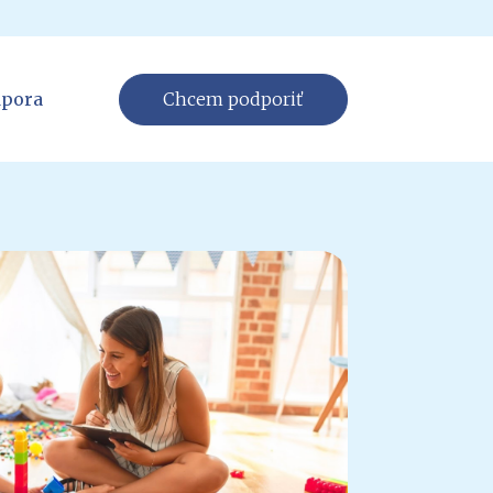
pora
Chcem podporiť