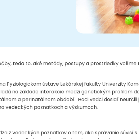
ečby, teda to, aké metódy, postupy a prostriedky volíme 
Fyziologickom ústave Lekárskej fakulty Univerzity Komen
ladá na základe interakcie medzi genetickým profilom 
álnom a perinatálnom období. Hoci vedci dosiaľ neurčili
é na vedeckých poznatkoch a výskumoch.
za z vedeckých poznatkov o tom, ako správanie súvisí s 