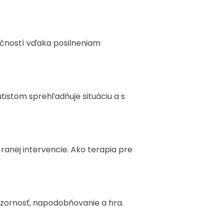
ručností vďaka posilneniam
utistom sprehľadňuje situáciu a s
anej intervencie. Ako terapia pre
ozornosť, napodobňovanie a hra.