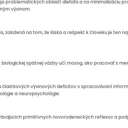
oja problematických oblastí dieťaťa a na minimalizáciu 
eným vývinom.
, založená na tom, že láska a rešpekt k človeku je ten naj
 biologickej spätnej väzby učí mozog, ako pracovať s men
čiastkových vývinových deficitov v spracovávaní informá
hológie a neuropsychológie.
ávajúcich primitívnych novorodeneckých reflexov a podp