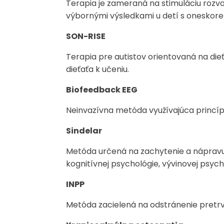
Terapia je zameraná na stimuláciu rozv
výbornými výsledkami u detí s oneskor
SON-RISE
Terapia pre autistov orientovaná na dieťa
dieťaťa k učeniu.
Biofeedback EEG
Neinvazívna metóda využívajúca princíp
Sindelar
Metóda určená na zachytenie a nápravu 
kognitívnej psychológie, vývinovej psyc
INPP
Metóda zacielená na odstránenie pretrv