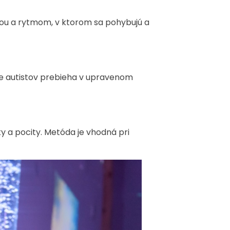
ťou a rytmom, v ktorom sa pohybujú a
re autistov prebieha v upravenom
ky a pocity. Metóda je vhodná pri