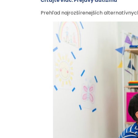
Čítajte viac: Prejavy autizmu
Prehľad najrozšírenejších alternatívny