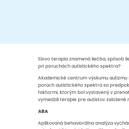
Slovo terapia znamená liečba, spôsob li
pri poruchách autistického spektra?
Akademické centrum výskumu autizmu na 
porúch autistického spektra sa predpok
faktormi, ktorým bol vystavený v prenat
vymedzili terapie pre autistov založen
ABA
Aplikovaná behaviorálna analýza vychád