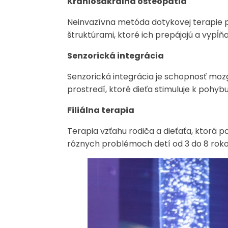
Kraniosakrálna osteopatia
Neinvazívna metóda dotykovej terapie p
štruktúrami, ktoré ich prepájajú a vypĺňa
Senzorická integrácia
Senzorická integrácia je schopnosť mo
prostredí, ktoré dieťa stimuluje k pohybu 
Filiálna terapia
Terapia vzťahu rodiča a dieťaťa, ktorá po
rôznych problémoch detí od 3 do 8 rok